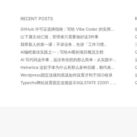
RECENT POSTS
GitHub 许可证选择指南：写给 Vibe Coder 的实用笔记
让下属主动汇报，管理者只需要做好这3件事
我带新人的第一课：不讲业务，先讲「工作习惯」
AI编程最佳实践之一：写给AI看的项目概况文档
AI 写代码这件事，远没有你想的那么简单：从实践中得出的几点经验
Helvetica 这款字体为什么有那么多种后缀，都代表什么意思？
Wordpress固定连接到底该如何设置才利于SEO收录
Typecho网站设置固定连接提示SQLSTATE 22001，Data too long for column 'url' at row 1