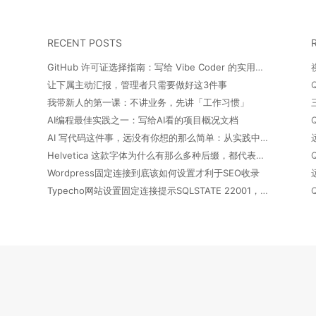
RECENT POSTS
GitHub 许可证选择指南：写给 Vibe Coder 的实用笔记
让下属主动汇报，管理者只需要做好这3件事
我带新人的第一课：不讲业务，先讲「工作习惯」
AI编程最佳实践之一：写给AI看的项目概况文档
AI 写代码这件事，远没有你想的那么简单：从实践中得出的几点经验
Helvetica 这款字体为什么有那么多种后缀，都代表什么意思？
Wordpress固定连接到底该如何设置才利于SEO收录
Typecho网站设置固定连接提示SQLSTATE 22001，Data too long for column 'url' at row 1